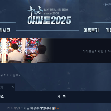
다이렉
야마토공지사항
ㅣ
야
위치 >
이용후기
번호
제 목
모바일 이용후기입니다
[오리지날]