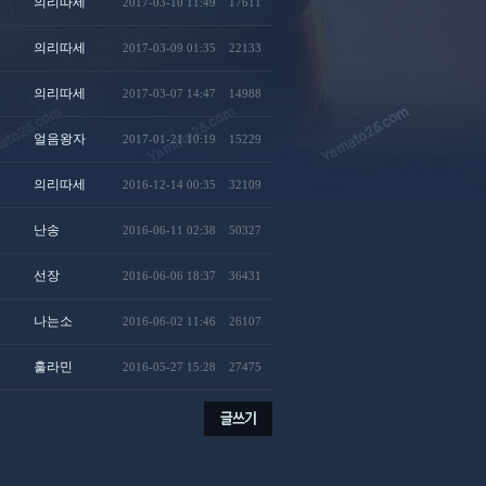
의리따세
2017-03-10 11:49
17611
의리따세
2017-03-09 01:35
22133
의리따세
2017-03-07 14:47
14988
얼음왕자
2017-01-21 10:19
15229
의리따세
2016-12-14 00:35
32109
난송
2016-06-11 02:38
50327
선장
2016-06-06 18:37
36431
나는소
2016-06-02 11:46
26107
훌라민
2016-05-27 15:28
27475