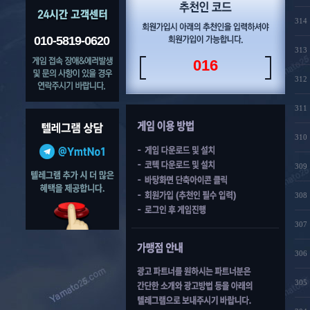
314
010-5819-0620
313
016
312
311
310
309
308
307
306
305