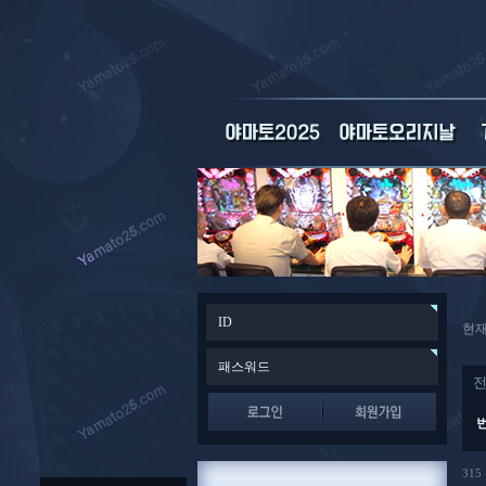
현재
315