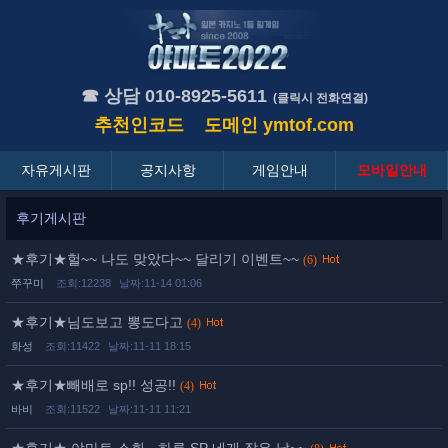
☎ 상담 010-8925-5611
(클릭시 전화연결)
추천인코드
도메인
ymtof.com
자유게시판
공지사항
게임안내
모바일안내
후기게시판
★후기★헐~~ 나도 맞았다~~ 달리기 이벤트~~
(6)
쭈꾸미
조회:12238
날짜:11-14 01:06
★후기★님도보고 뽕도다고
(4)
화성
조회:11422
날짜:11-11 18:15
★후기★빼배로 sp!! 성공!!
(4)
바비
조회:11522
날짜:11-11 11:21