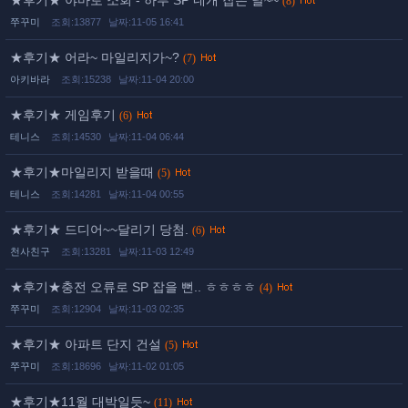
★후기★ 야마토 소회 - 하루 SP 네개 잡은 날~~
(8)
쭈꾸미
조회:13877
날짜:11-05 16:41
★후기★ 어라~ 마일리지가~?
(7)
아키바라
조회:15238
날짜:11-04 20:00
★후기★ 게임후기
(6)
테니스
조회:14530
날짜:11-04 06:44
★후기★마일리지 받을때
(5)
테니스
조회:14281
날짜:11-04 00:55
★후기★ 드디어~~달리기 당첨.
(6)
천사친구
조회:13281
날짜:11-03 12:49
★후기★충전 오류로 SP 잡을 뻔.. ㅎㅎㅎㅎ
(4)
쭈꾸미
조회:12904
날짜:11-03 02:35
★후기★ 아파트 단지 건설
(5)
쭈꾸미
조회:18696
날짜:11-02 01:05
★후기★11월 대박일듯~
(11)