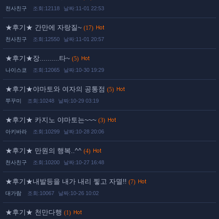
천사친구
조회:12118
날짜:11-01 22:53
★후기★ 간만에 자랑질~
(17)
천사친구
조회:12550
날짜:11-01 20:57
★후기★장..........타~
(5)
나이스쿄
조회:12065
날짜:10-30 19:29
★후기★야마토와 여자의 공통점
(5)
쭈꾸미
조회:10248
날짜:10-29 03:19
★후기★ 카지노 야마토는~~~
(3)
아키바라
조회:10299
날짜:10-28 20:06
★후기★ 만원의 행복..^^
(4)
천사친구
조회:10200
날짜:10-27 16:48
★후기★내발등을 내가 내리 찧고 자멸!!
(7)
대가람
조회:10067
날짜:10-26 10:02
★후기★ 천만다행
(1)