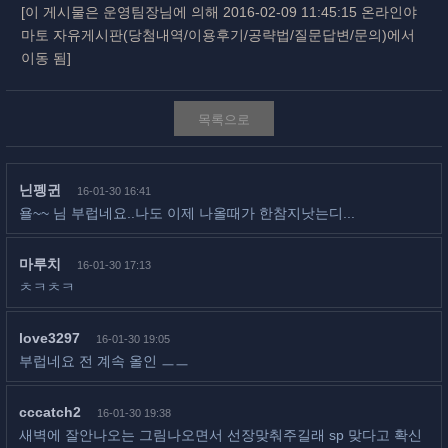
[이 게시물은 운영팀장님에 의해 2016-02-09 11:45:15 온라인야
마토 자유게시판(당첨내역/이용후기/공략법/질문답변/문의)에서
이동 됨]
목록으로
닌펭귄
16-01-30 16:41
욜~~ 님 부럽네요..나도 이제 나올때가 한참지낫는디...
마루치
16-01-30 17:13
ㅊㅋㅊㅋ
love3297
16-01-30 19:05
부럽네요 전 계속 올인 ㅡㅡ
cccatch2
16-01-30 19:38
새벽에 잘안나오는 그림나오면서 선장맞춰주길래 sp 맞다고 확신