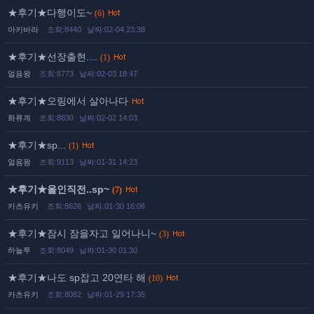
★후기★다행이도~
(6)
아키바라
조회:8440
날짜:02-04 23:38
★후기★선장출현....
(1)
얼음왕
조회:8773
날짜:02-03 18:47
★후기★오링에서 살아나다
화류계
조회:8830
날짜:02-02 14:03
★후기★sp...
(1)
얼음왕
조회:9113
날짜:01-31 14:23
★후기★올인직전..sp~
(7)
카츠유키
조회:8626
날짜:01-30 16:06
★후기★잠시 잠을자고 일어나니~
(3)
하늘투
조회:8049
날짜:01-30 01:30
★후기★나도 sp잡고 20연타 해
(10)
카츠유키
조회:8082
날짜:01-29 17:35