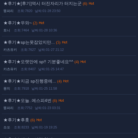
★후기★[후기]역시 터진자리가 터지는군
(6)
똥파리
조회:7820
날짜:01-28 23:50
★후기★우와~
(2)
토니
조회:7464
날짜:01-28 10:36
★후기★sp는못잡았지만...
(5)
카츠유키
조회:7627
날짜:01-27 21:12
★후기★오랫만에 sp!! 기분좋네요^^
(4)
카츠유키
조회:8407
날짜:01-25 14:47
★후기★지금 sp진행중에...
(4)
뭉치
조회:7918
날짜:01-25 11:58
★후기★오늘..에스피4번
(6)
똥파리
조회:7752
날짜:01-23 03:31
★후기★후훗
(6)
쏘쏘
조회:8233
날짜:01-19 19:25