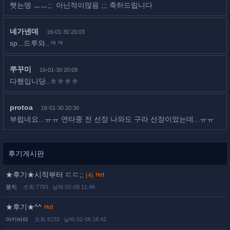
햇는뎅 ㅡㅡ;; 아닌적이많음 ;;; 축하드립니다
네가넨데
16-01-30 20:03
sp...드루와..ㅋㅋ
쭈꾸미
16-01-30 20:09
다행입니당..ㅎㅎㅎㅎ
protoa
16-01-30 20:30
부럽네요...ㅠㅠ 연타중 전 선장 나와도 구라 선장이었는데...ㅠㅠ
후기게시판
★후기★시작부터 ㄷㄷ;;
(4)
뭉치
조회:7783
날짜:02-08 11:48
★후기★^^
아키바라
조회:8233
날짜:02-06 18:42