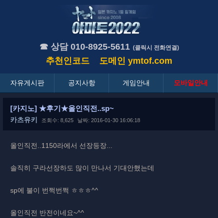
☎ 상담 010-8925-5611
(클릭시 전화연결)
추천인코드
도메인
ymtof.com
자유게시판
공지사항
게임안내
모바일안내
[카지노] ★후기★올인직전..sp~
카츠유키
조회수: 8,625
날짜: 2016-01-30 16:06:18
올인직전..1150라에서 선장등장...
솔직히 구라선장하도 많이 만나서 기대안했는데
sp에 불이 번쩍번쩍 ㅎㅎㅎ^^
올인직전 반전이네요~^^