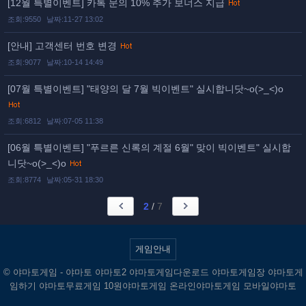
[12월 특별이벤트] 카톡 문의 10% 추가 보너스 지급
조회:9550
날짜:11-27 13:02
[안내] 고객센터 번호 변경
조회:9077
날짜:10-14 14:49
[07월 특별이벤트] "태양의 달 7월 빅이벤트" 실시합니닷~o(>_<)o
조회:6812
날짜:07-05 11:38
[06월 특별이벤트] "푸르른 신록의 계절 6월" 맞이 빅이벤트" 실시합
니닷~o(>_<)o
조회:8774
날짜:05-31 18:30
2
/
7
게임안내
© 야마토게임 - 야마토 야마토2 야마토게임다운로드 야마토게임장 야마토게
임하기 야마토무료게임 10원야마토게임 온라인야마토게임 모바일야마토