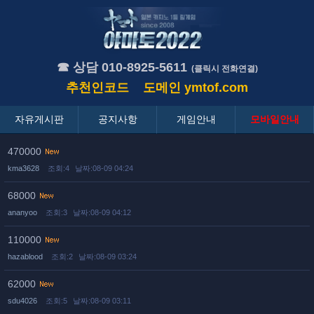
☎ 상담 010-8925-5611
(클릭시 전화연결)
추천인코드
도메인
ymtof.com
자유게시판
공지사항
게임안내
모바일안내
470000
kma3628
조회:4
날짜:08-09 04:24
68000
ananyoo
조회:3
날짜:08-09 04:12
110000
hazablood
조회:2
날짜:08-09 03:24
62000
sdu4026
조회:5
날짜:08-09 03:11