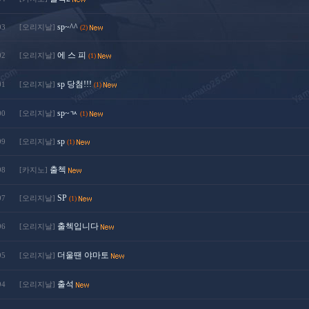
sp~^^
03
[오리지날]
(2)
에 스 피
02
[오리지날]
(1)
sp 당첨!!!
01
[오리지날]
(1)
sp~ㄳ
00
[오리지날]
(1)
sp
99
[오리지날]
(1)
출첵
98
[카지노]
SP
97
[오리지날]
(1)
출첵입니다
96
[오리지날]
더울땐 야마토
95
[오리지날]
출석
94
[오리지날]