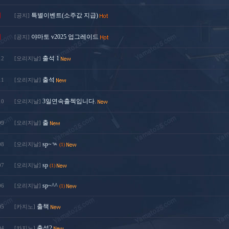
지
특별이벤트(소주값 지급)
[공지]
지
야마토 v2025 업그레이드
[공지]
출석 1
12
[오리지날]
출석
11
[오리지날]
3일연속출첵입니다.
10
[오리지날]
출
09
[오리지날]
sp~ㄳ
08
[오리지날]
(1)
sp
07
[오리지날]
(1)
sp~^^
06
[오리지날]
(1)
출책
05
[카지노]
출석2
04
[카지노]