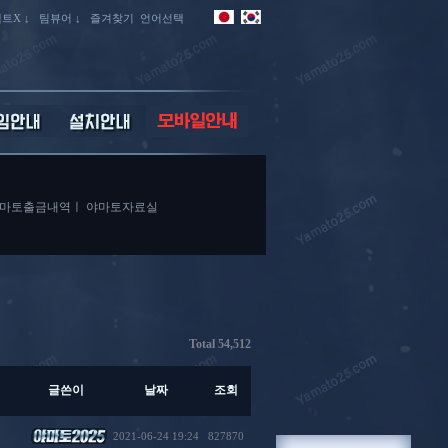
트X ↓
팀뷰어 ↓
즐겨찾기
언어선택
마토출금내역
ㅣ
야마토자료실
Total 54,512
글쓴이
날짜
조회
2021-06-24 19:24
827870