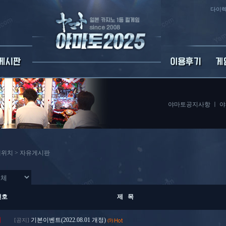
다이렉
야마토공지사항
ㅣ
야
위치 >
자유게시판
번호
제 목
지
기본이벤트(2022.08.01 개정)
[공지]
(9)