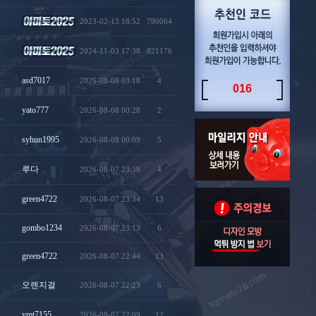
2023-02-13 18:52
790064
2024-11-03 17:38
821176
asd7017
2026-08-08 03:18
4
016
yato777
2026-08-08 00:28
2
syhun1995
2026-08-08 00:09
5
루다
2026-08-07 23:39
4
green4722
2026-08-07 23:34
13
gombo1234
2026-08-07 23:13
6
green4722
2026-08-07 22:44
13
오렌지걸
2026-08-07 22:23
6
ymt7155
2026-08-07 22:09
12