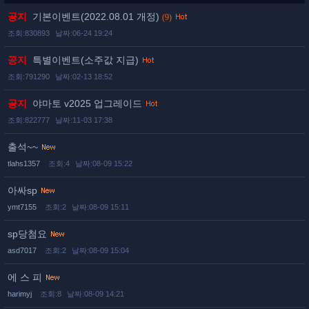
공지
기본이벤트(2022.08.01 개정)
(9)
조회:830893
날짜:06-24 19:24
공지
특별이벤트(소주값 지급)
조회:791290
날짜:02-13 18:52
공지
야마토 v2025 업그레이드
조회:822777
날짜:11-03 17:38
출석~~
tlahs1357
조회:4
날짜:08-09 15:22
아싸sp
ymt7155
조회:2
날짜:08-09 15:11
sp당첨요
asd7017
조회:2
날짜:08-09 15:04
에 스 피
harimyj
조회:8
날짜:08-09 14:21