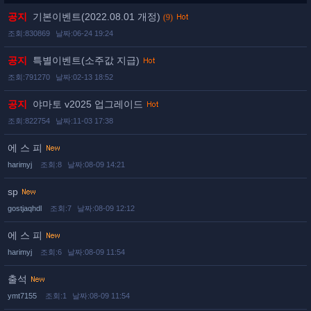
공지
기본이벤트(2022.08.01 개정)
(9)
조회:830869
날짜:06-24 19:24
공지
특별이벤트(소주값 지급)
조회:791270
날짜:02-13 18:52
공지
야마토 v2025 업그레이드
조회:822754
날짜:11-03 17:38
에 스 피
harimyj
조회:8
날짜:08-09 14:21
sp
gostjaqhdl
조회:7
날짜:08-09 12:12
에 스 피
harimyj
조회:6
날짜:08-09 11:54
출석
ymt7155
조회:1
날짜:08-09 11:54