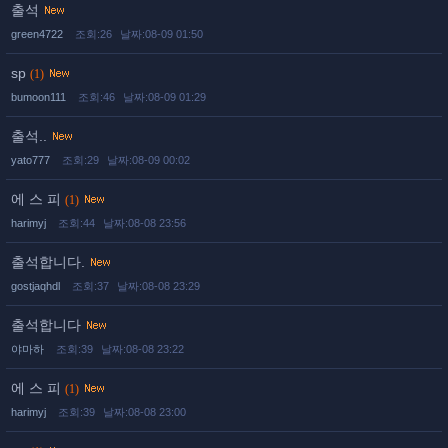
출석
green4722
조회:26
날짜:08-09 01:50
sp
(1)
bumoon111
조회:46
날짜:08-09 01:29
출석..
yato777
조회:29
날짜:08-09 00:02
에 스 피
(1)
harimyj
조회:44
날짜:08-08 23:56
출석합니다.
gostjaqhdl
조회:37
날짜:08-08 23:29
출석합니다
야마하
조회:39
날짜:08-08 23:22
에 스 피
(1)
harimyj
조회:39
날짜:08-08 23:00