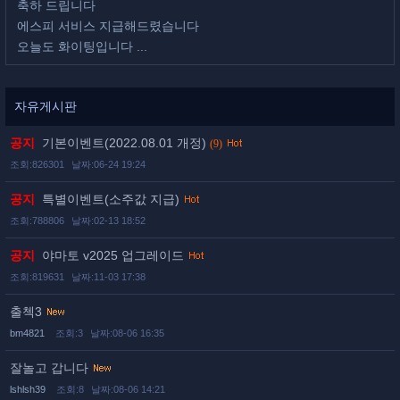
축하 드립니다
에스피 서비스 지급해드렸습니다
오늘도 화이팅입니다 ...
자유게시판
공지
기본이벤트(2022.08.01 개정)
(9)
조회:826301
날짜:06-24 19:24
공지
특별이벤트(소주값 지급)
조회:788806
날짜:02-13 18:52
공지
야마토 v2025 업그레이드
조회:819631
날짜:11-03 17:38
출첵3
bm4821
조회:3
날짜:08-06 16:35
잘놀고 갑니다
lshlsh39
조회:8
날짜:08-06 14:21