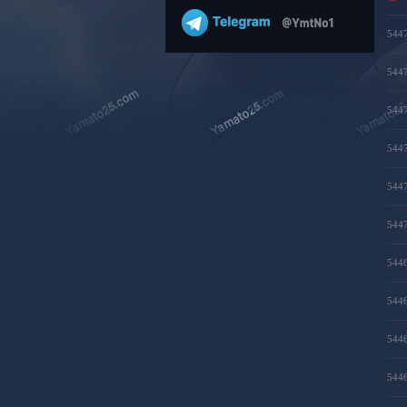
544
544
544
544
544
544
544
544
544
544