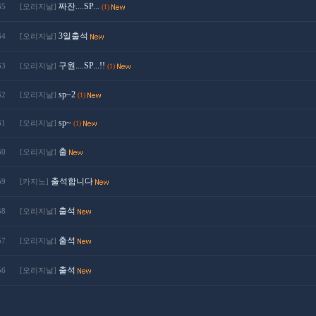
짜잔....SP...
65
[오리지날]
(1)
3일출석
64
[오리지날]
구원....SP...!!
63
[오리지날]
(1)
sp~2
62
[오리지날]
(1)
sp~
61
[오리지날]
(1)
출
60
[오리지날]
출석합니다
59
[카지노]
출석
58
[오리지날]
출석
57
[오리지날]
출석
56
[오리지날]