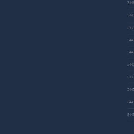
544
544
544
544
544
544
544
544
544
544