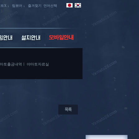
트X ↓
팀뷰어 ↓
즐겨찾기
언어선택
마토출금내역
ㅣ
야마토자료실