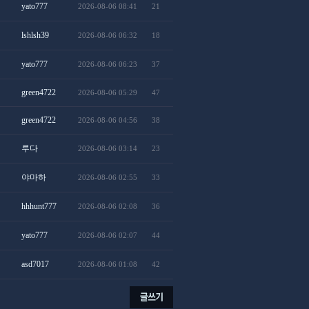
yato777
2026-08-06 08:41
21
lshlsh39
2026-08-06 06:32
18
yato777
2026-08-06 06:23
37
green4722
2026-08-06 05:29
47
green4722
2026-08-06 04:56
38
루다
2026-08-06 03:14
23
야마하
2026-08-06 02:55
33
hhhunt777
2026-08-06 02:08
36
yato777
2026-08-06 02:07
44
asd7017
2026-08-06 01:08
42