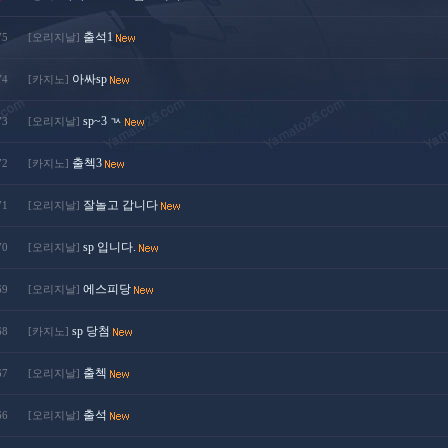
출석1
75
[오리지날]
아싸sp
74
[카지노]
sp~3 ㄳ
73
[오리지날]
출첵3
72
[카지노]
잘놀고 갑니다
71
[오리지날]
sp 입니다.
70
[오리지날]
에스피당
69
[오리지날]
sp 당첨
68
[카지노]
출첵
67
[오리지날]
출석
66
[오리지날]