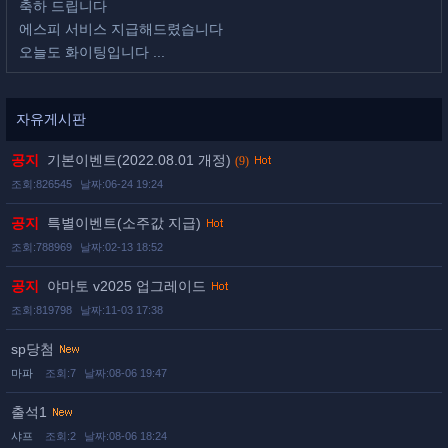
축하 드립니다
에스피 서비스 지급해드렸습니다
오늘도 화이팅입니다 ...
자유게시판
공지
기본이벤트(2022.08.01 개정)
(9)
조회:826545
날짜:06-24 19:24
공지
특별이벤트(소주값 지급)
조회:788969
날짜:02-13 18:52
공지
야마토 v2025 업그레이드
조회:819798
날짜:11-03 17:38
sp당첨
마파
조회:7
날짜:08-06 19:47
출석1
샤프
조회:2
날짜:08-06 18:24